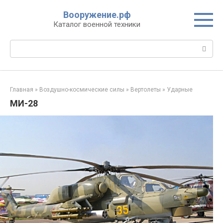
Перейти
Вооружение.рф
к
Каталог военной техники
контенту
Поиск:
Главная
»
Воздушно-космические силы
»
Вертолеты
»
Ударные
МИ-28