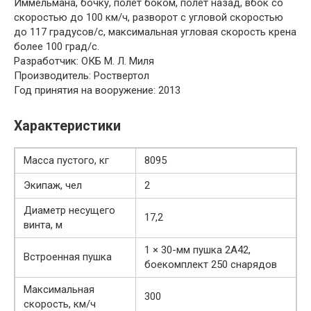
Иммельмана, бочку, полёт боком, полёт назад, вбок со
скоростью до 100 км/ч, разворот с угловой скоростью
до 117 градусов/с, максимальная угловая скорость крена
более 100 град/с.
Разработчик
: ОКБ М. Л. Миля
Производитель
: Роствертол
Год принятия на вооружение
: 2013
Характеристики
Масса пустого, кг
8095
Экипаж, чел
2
Диаметр несущего
17,2
винта, м
1 × 30-мм пушка 2А42,
Встроенная пушка
боекомплект 250 снарядов
Максимальная
300
скорость, км/ч