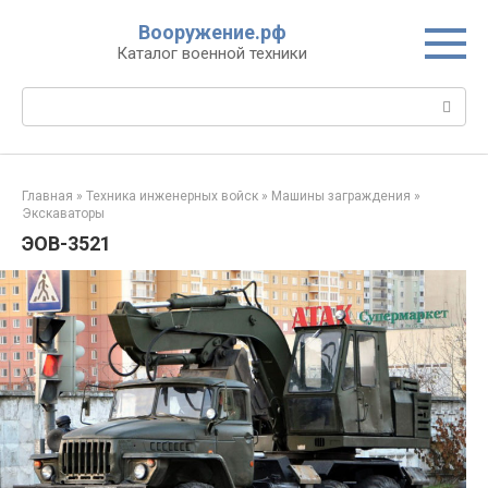
Перейти
Вооружение.рф
к
Каталог военной техники
контенту
Поиск:
Главная
»
Техника инженерных войск
»
Машины заграждения
»
Экскаваторы
ЭОВ-3521