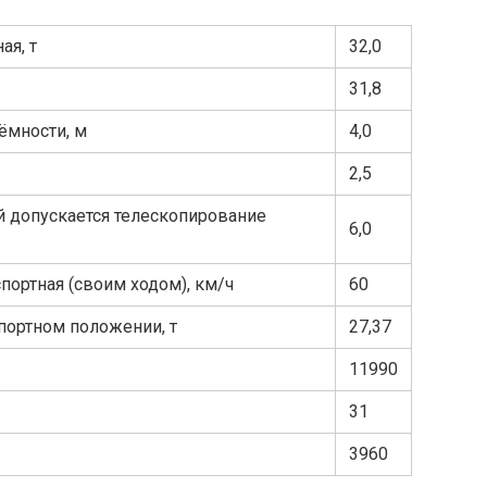
ая, т
32,0
31,8
ёмности, м
4,0
2,5
й допускается телескопирование
6,0
портная (своим ходом), км/ч
60
портном положении, т
27,37
11990
31
3960