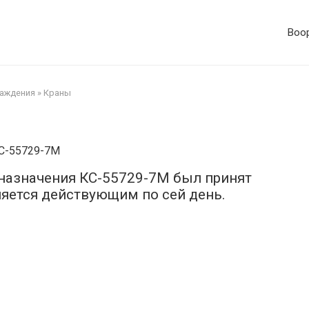
Воор
аждения
»
Краны
назначения КС-55729-7М был принят
ляется действующим по сей день.