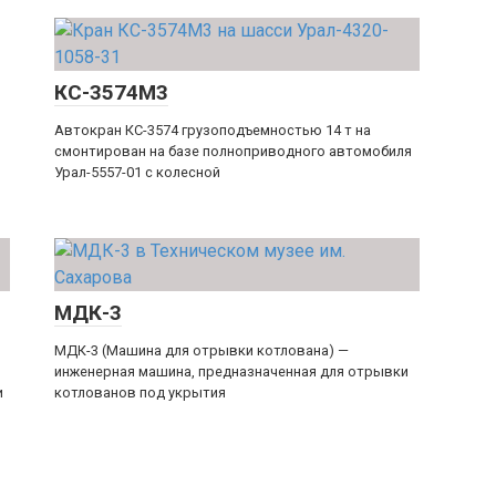
КС-3574М3
Автокран КС-3574 грузоподъемностью 14 т на
смонтирован на базе полноприводного автомобиля
Урал-5557-01 с колесной
МДК-3
МДК-3 (Машина для отрывки котлована) —
инженерная машина, предназначенная для отрывки
и
котлованов под укрытия