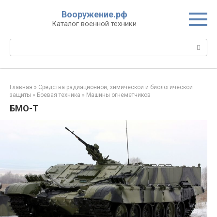
Перейти
Вооружение.рф
к
Каталог военной техники
контенту
Поиск:
Главная
»
Средства радиационной, химической и биологической
защиты
»
Боевая техника
»
Машины огнеметчиков
БМО-Т