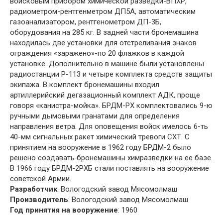
войсковым прибором химической разведки-ВПХР,
радиометром-рентгенметром ДП5А, автоматическим
газоанализатором, рентгенометром ДП-3Б,
оборудования на 285 кг. В задней части бронемашина
находилась две установки для отстреливания знаков
ограждения «заражено»-по 20 флажков в каждой
установке. Дополнительно в машине были установлены
радиостанции Р-113 и четыре комплекта средств защиты
экипажа. В комплект бронемашины входил
артиллерийский дегазационный комплект АДК, проще
говоря «канистра-мойка». БРДМ-РХ комплектовались 9-ю
ручными дымовыми гранатами для определения
направления ветра. Для оповещения войск имелось 6-ть
40-мм сигнальных ракет химический тревоги СХТ. С
принятием на вооружение в 1962 году БРДМ-2 было
решено создавать бронемашины химразведки на ее базе.
В 1966 году БРДМ-2РХБ стали поставлять на вооружение
советской Армии.
Разработчик
: Вологодский завод Мясомолмаш
Производитель
: Вологодский завод Мясомолмаш
Год принятия на вооружение
: 1960