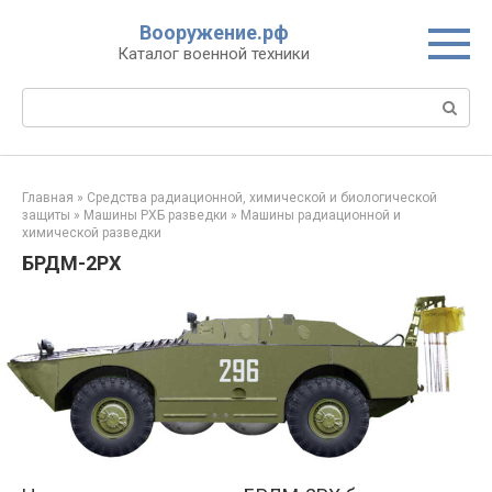
Перейти
Вооружение.рф
к
Каталог военной техники
контенту
Поиск:
Главная
»
Средства радиационной, химической и биологической
защиты
»
Машины РХБ разведки
»
Машины радиационной и
химической разведки
БРДМ-2РХ