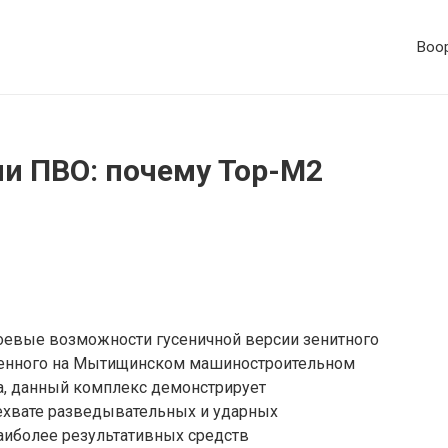
Воор
ии ПВО: почему Тор-М2
евые возможности гусеничной версии зенитного
денного на Мытищинском машиностроительном
а, данный комплекс демонстрирует
ехвате разведывательных и ударных
наиболее результативных средств