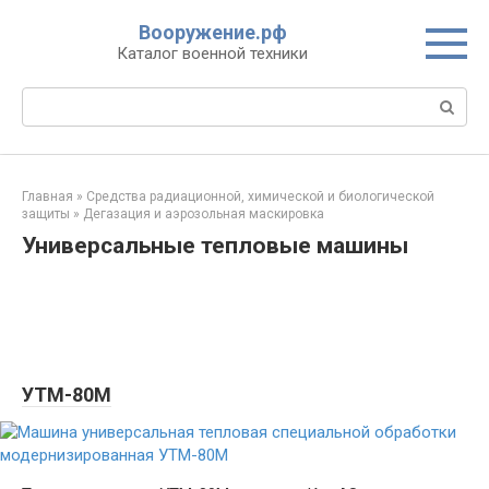
Перейти
Вооружение.рф
к
Каталог военной техники
контенту
Поиск:
Главная
»
Средства радиационной, химической и биологической
защиты
»
Дегазация и аэрозольная маскировка
Универсальные тепловые машины
УТМ-80М