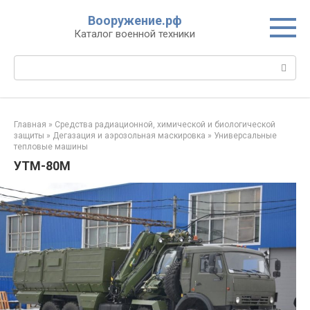
Перейти
Вооружение.рф
к
Каталог военной техники
контенту
Поиск:
Главная
»
Средства радиационной, химической и биологической
защиты
»
Дегазация и аэрозольная маскировка
»
Универсальные
тепловые машины
УТМ-80М