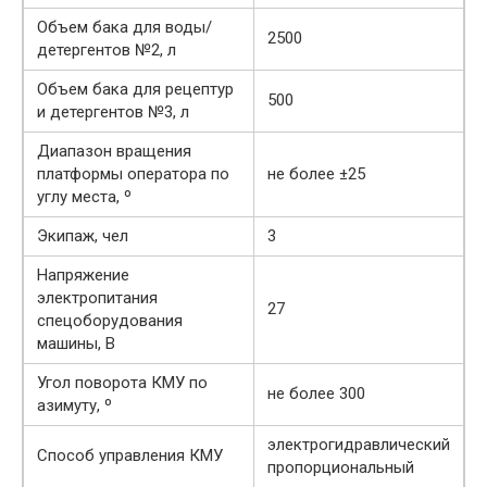
Объем бака для воды/
2500
детергентов №2, л
Объем бака для рецептур
500
и детергентов №3, л
Диапазон вращения
платформы оператора по
не более ±25
углу места, º
Экипаж, чел
3
Напряжение
электропитания
27
спецоборудования
машины, В
Угол поворота КМУ по
не более 300
азимуту, º
электрогидравлический
Способ управления КМУ
пропорциональный