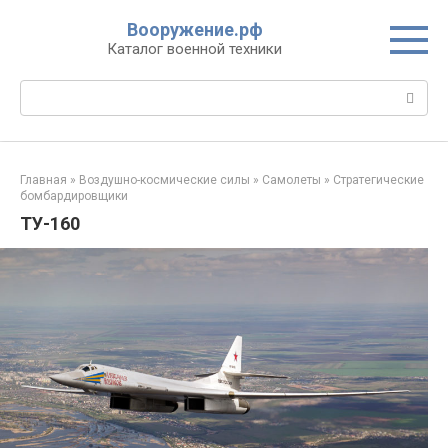
Перейти
Вооружение.рф
к
Каталог военной техники
контенту
Поиск:
Главная
»
Воздушно-космические силы
»
Самолеты
»
Стратегические
бомбардировщики
ТУ-160