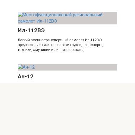
Ил-112ВЭ
Легкий военно-транспортный самолет Ил-112ВЭ
предназначен для перевозки грузов, транспорта,
техники, амуниции и личного состава,
Ан-12
Ан-12 (изделие «Т», по кодификации НАТО: Cub —
«Новичок») — советский военно-транспортный самолёт.
Разработан