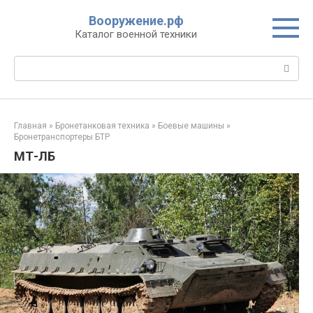
Перейти
Вооружение.рф
к
Каталог военной техники
контенту
Поиск:
Главная
»
Бронетанковая техника
»
Боевые машины
»
Бронетранспортеры БТР
МТ-ЛБ