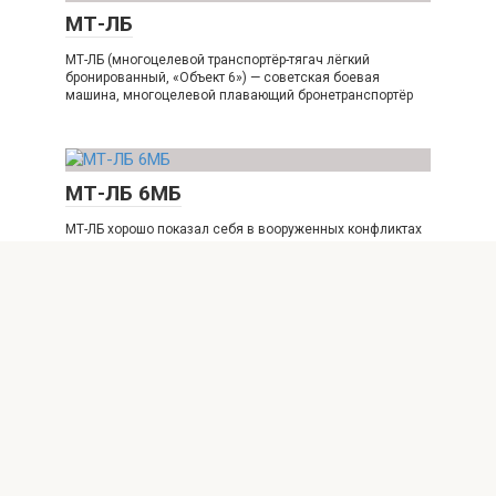
МТ-ЛБ
МТ-ЛБ (многоцелевой транспортёр-тягач лёгкий
бронированный, «Объект 6») — советская боевая
машина, многоцелевой плавающий бронетранспортёр
МТ-ЛБ 6МБ
МТ-ЛБ хорошо показал себя в вооруженных конфликтах
и локальных войнах. Наверное, единственный
недостаток этих
© 2026 Вооружение.рф