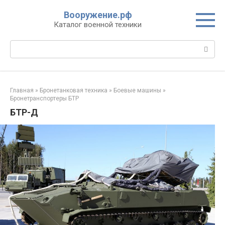
Перейти
Вооружение.рф
к
Каталог военной техники
контенту
Поиск:
Главная
»
Бронетанковая техника
»
Боевые машины
»
Бронетранспортеры БТР
БТР-Д