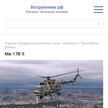
Перейти
Вооружение.рф
к
Каталог военной техники
контенту
Поиск:
Главная
»
Воздушно-космические силы
»
Вертолеты
»
Транспортно-
боевые
Ми-17В-5