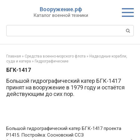
Перейти
Вооружение.рф
к
Каталог военной техники
контенту
Поиск:
Главная
»
Средства военно-морского флота
»
Надводные корабли,
суда и катера
»
Гидрографические
БГК-1417
Большой гидрографический катер БГК-1417
принят на вооружение в 1979 году и остаётся
действующим до сих пор.
Большой гидрографический катер БГК-1417 проекта
Р1415. Постройка: Сосновский ССЗ