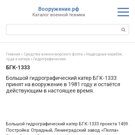
Перейти
Вооружение.рф
к
Каталог военной техники
контенту
Поиск:
Главная
»
Средства военно-морского флота
»
Надводные корабли,
суда и катера
»
Гидрографические
БГК-1333
Большой гидрографический катер БГК-1333
принят на вооружение в 1981 году и остаётся
действующим в настоящее время.
Большой гидрографический катер БГК-1333 проекта 1459.
Постройка: Отрадный, Ленинградский завод «Пелла».