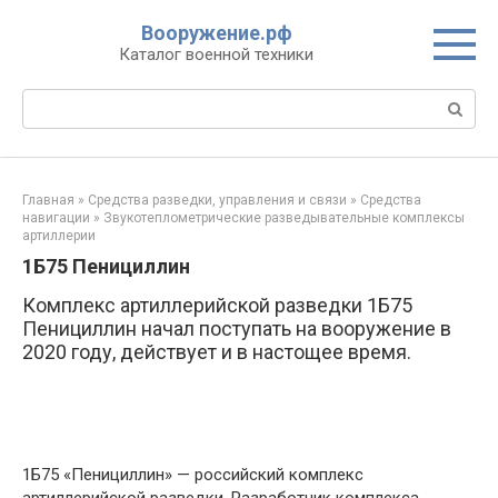
Перейти
Вооружение.рф
к
Каталог военной техники
контенту
Поиск:
Главная
»
Средства разведки, управления и связи
»
Средства
навигации
»
Звукотеплометрические разведывательные комплексы
артиллерии
1Б75 Пенициллин
Комплекс артиллерийской разведки 1Б75
Пенициллин начал поступать на вооружение в
2020 году, действует и в настощее время.
1Б75 «Пенициллин» — российский комплекс