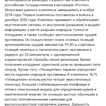
артиллерийской разведки. Разработчик комплекса
российская государственная корпорация «Ростех».
Испытания данного комплекса завершились в ноябре
2018 года. Первые комплексы поставлены в войска в
декабре 2020 года. Комплекс принимает и обрабатывает
акустические сигналы от выстрелов (разрывов) и выдаёт
информацию о месте разрыва снарядов, точности
попадания, а также сообщает местоположение орудий
противника. Он осуществляет поиск огневых позиций
артиллерийских орудий, миномётов, РСЗО и стартовых
позиций зенитных и тактических ракет противника в
радиусе до 25 километров, с одновременной
корректировкой стрельбы своей артиллерии. Время
получения координат одиночной цели не превышает пяти
секунд. Кроме того, «Пенициллин» заранее определяет
места падения снарядов противника. В комплексе 1Б75
«Пенициллин» используются четыре звукотепловых
локатора, большая стабилизационная платформа и
оптико-электронный модуль для определения шумов и
кинетической энергии. Он оснащён шестью обычными и
шестью тепловизионными камерами для
высокоскоростной сортировки данных. Дальность