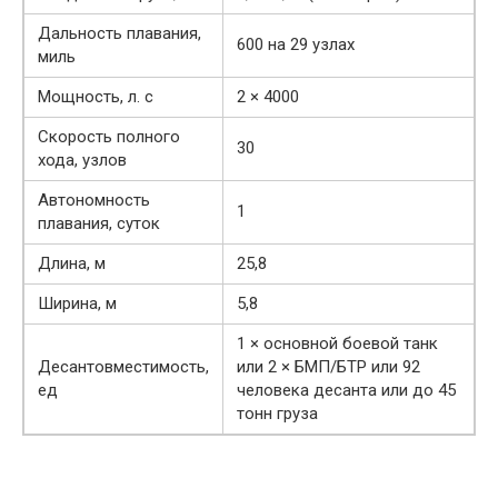
Дальность плавания,
600 на 29 узлах
миль
Мощность, л. с
2 × 4000
Скорость полного
30
хода, узлов
Автономность
1
плавания, суток
Длина, м
25,8
Ширина, м
5,8
1 × основной боевой танк
Десантовместимость,
или 2 × БМП/БТР или 92
ед
человека десанта или до 45
тонн груза