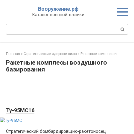
Перейти
Вооружение.рф
к
Каталог военной техники
контенту
Поиск:
Главная
»
Стратегические ядерные силы
»
Ракетные комплексы
Ракетные комплесы воздушного
базирования
Ту-95МС16
Стратегический бомбардировщик-ракетоносец