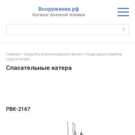
Перейти
Вооружение.рф
к
Каталог военной техники
контенту
Поиск:
Главная
»
Средства военно-морского флота
»
Надводные корабли,
суда и катера
Спасательные катера
РВК-2167