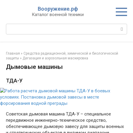
Перейти
Вооружение.рф
к
Каталог военной техники
контенту
Поиск:
Главная
»
Средства радиационной, химической и биологической
защиты
»
Дегазация и аэрозольная маскировка
Дымовые машины
ТДА-У
Советская дымовая машина ТДА-У – специальное
передвижное инженерно-техническое средство,
обеспечивающее дымовую завесу для защиты военных
и стратегических объектов в видимом диапазоне.