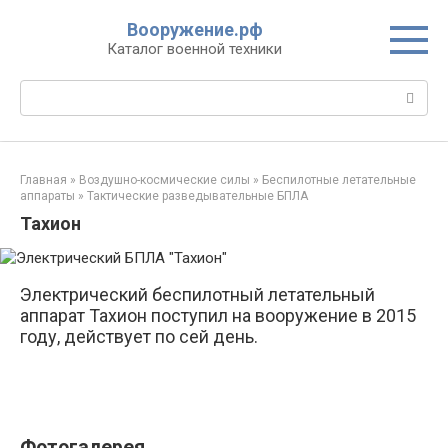
Перейти
Вооружение.рф
к
Каталог военной техники
контенту
Поиск:
Главная
»
Воздушно-космические силы
»
Беспилотные летательные
аппараты
»
Тактические разведывательные БПЛА
Тахион
Электрический беспилотный летательный
аппарат Тахион поступил на вооружение в 2015
году, действует по сей день.
Фотогалерея