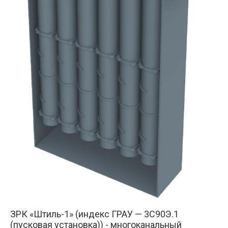
ЗРК «Штиль-1» (индекс ГРАУ — 3С90Э.1
(пусковая установка)) - многоканальный