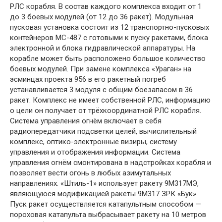
РЛС корабля. В состав каждого комплекса входит от 1
до 3 боевых модулей (от 12 до 36 ракет). Модульная
пусковая установка состоит из 12 транспортно-пусковых
контейнеров МС-487 с готовыми к пуску ракетами, блока
электронной и блока гидравлической аппаратуры. На
корабле может быть расположено большое количество
боевых модулей. При замене комплекса «Ураган» на
эсминцах проекта 956 в его ракетный погреб
устанавливается 3 модуля с общим боезапасом в 36
ракет. Комплекс не имеет собственной РЛС, информацию
о цели он получает от трёхкоординатной РЛС корабля.
Система управления огнём включает в себя
радиопередатчики подсветки целей, вычислительный
комплекс, оптико-электронные визиры, систему
управления и отображения информации. Система
управления огнём смонтирована в надстройках корабля и
позволяет вести огонь в любых азимутальных
направлениях. «Штиль-1» использует ракету 9М317МЭ,
являющуюся модификацией ракеты 9М317 ЗРК «Бук».
Пуск ракет осуществляется катапультным способом —
пороховая катапульта выбрасывает ракету на 10 метров