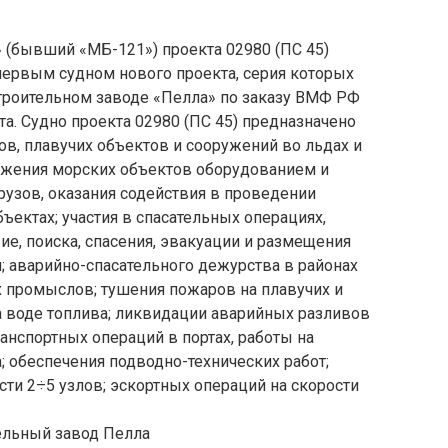
 (бывший «МБ-121») проекта 02980 (ПС 45)
первым судном нового проекта, серия которых
троительном заводе «Пелла» по заказу ВМФ РФ
а. Судно проекта 02980 (ПС 45) предназначено
в, плавучих объектов и сооружений во льдах и
бжения морских объектов оборудованием и
рузов, оказания содействия в проведении
ъектах; участия в спасательных операциях,
е, поиска, спасения, эвакуации и размещения
 аварийно-спасательного дежурства в районах
х промыслов; тушения пожаров на плавучих и
а воде топлива; ликвидации аварийных разливов
анспортных операций в портах, работы на
 обеспечения подводно-технических работ;
сти 2÷5 узлов; эскортных операций на скорости
ельный завод Пелла