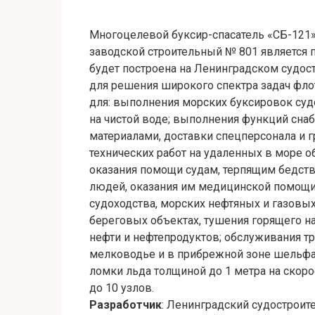
Многоцелевой буксир-спасатель «СБ-121»
заводской строительный № 801 является 
будет построена на Ленинградском судос
для решения широкого спектра задач флот
для: выполнения морских буксировок судо
на чистой воде; выполнения функций сна
материалами, доставки спецперсонала и г
технических работ на удаленных в море об
оказания помощи судам, терпящим бедстви
людей, оказания им медицинской помощи;
судоходства, морских нефтяных и газовы
береговых объектах, тушения горящего н
нефти и нефтепродуктов; обслуживания тр
мелководье и в прибрежной зоне шельфа;
ломки льда толщиной до 1 метра на скоро
до 10 узлов.
Разработчик
: Ленинградский судостроит