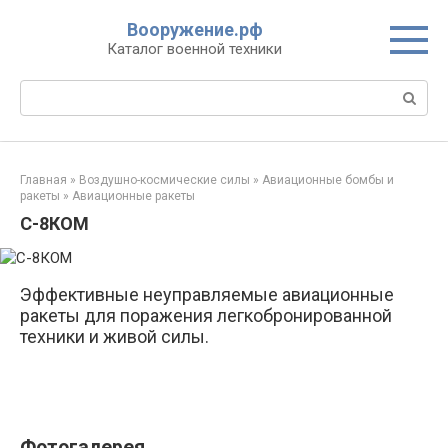
Перейти
Вооружение.рф
к
Каталог военной техники
контенту
Поиск:
Главная
»
Воздушно-космические силы
»
Авиационные бомбы и
ракеты
»
Авиационные ракеты
С-8КОМ
Эффективные неуправляемые авиационные
ракеты для поражения легкобронированной
техники и живой силы.
Фотогалерея