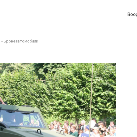
Воор
»
Бронеавтомобили