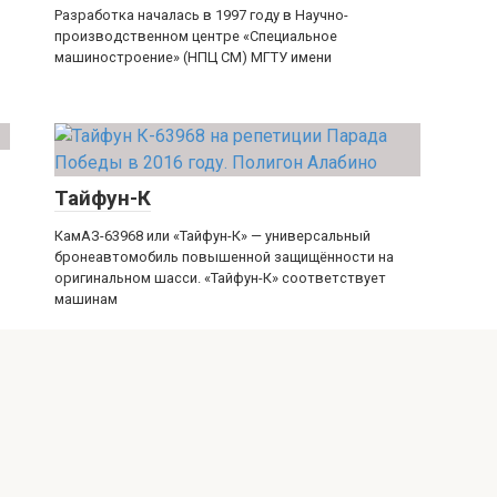
Разработка началась в 1997 году в Научно-
производственном центре «Специальное
машиностроение» (НПЦ СМ) МГТУ имени
Тайфун-К
КамАЗ-63968 или «Тайфун-К» — универсальный
бронеавтомобиль повышенной защищённости на
оригинальном шасси. «Тайфун-К» соответствует
машинам
ВПК-3924 Медведь
Бронетранспортёры семейства ВПК-3924 «Медведь»
(сокр. от Военно-промышленная компания) —
бронемашина с усиленной противоминной защитой,