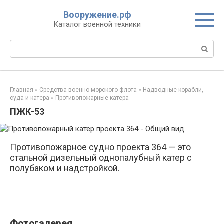
Перейти
Вооружение.рф
к
Каталог военной техники
контенту
Поиск:
Главная
»
Средства военно-морского флота
»
Надводные корабли,
суда и катера
»
Противопожарные катера
ПЖК-53
Противопожарное судно проекта 364 — это
стальной дизельный однопалубный катер с
полубаком и надстройкой.
Фотогалерея