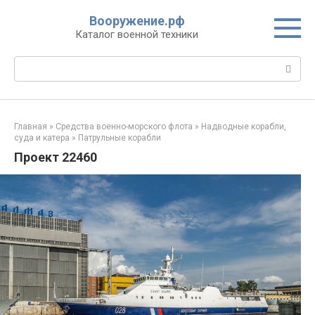
Перейти
Вооружение.рф
к
Каталог военной техники
контенту
Поиск:
Главная
»
Средства военно-морского флота
»
Надводные корабли,
суда и катера
»
Патрульные корабли
Проект 22460