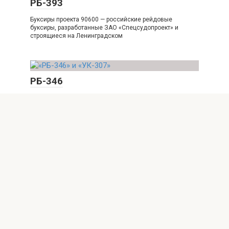
РБ-393
Буксиры проекта 90600 — российские рейдовые
буксиры, разработанные ЗАО «Спецсудопроект» и
строящиеся на Ленинградском
РБ-346
Рейдовый буксир «РБ-346», бывший гражданский буксир-
толкач «ОТ-2448», представляет собой двухвинтовой
буксир-толкач с надстройкой на
© 2026 Вооружение.рф