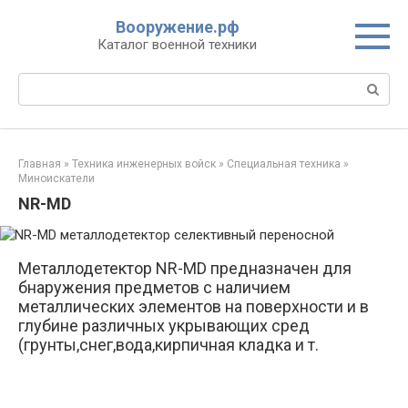
Перейти
Вооружение.рф
к
Каталог военной техники
контенту
Поиск:
Главная
»
Техника инженерных войск
»
Специальная техника
»
Миноискатели
NR-MD
Металлодетектор NR-MD предназначен для
бнаружения предметов с наличием
металлических элементов на поверхности и в
глубине различных укрывающих сред
(грунты,снег,вода,кирпичная кладка и т.