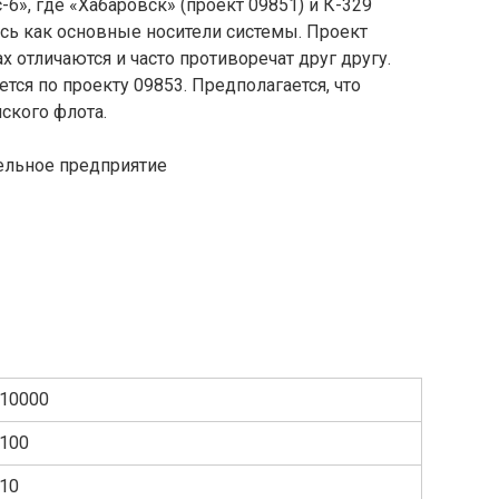
-6», где «Хабаровск» (проект 09851) и К-329
ись как основные носители системы. Проект
 отличаются и часто противоречат друг другу.
тся по проекту 09853. Предполагается, что
ского флота.
ельное предприятие
10000
100
10