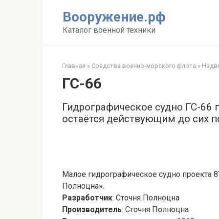
Перейти
Вооружение.рф
к
контенту
Каталог военной техники
Главная
»
Средства военно-морского флота
»
Надво
ГС-66
Гидрографическое судно ГС-66 п
остаётся действующим до сих п
Малое гидрографическое судно проекта 87
Полноцна».
Разработчик
: Сточня Полноцна
Производитель
: Сточня Полноцна