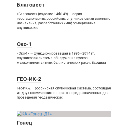
Благовест
«Благовест» (изделие 14Ф149) — серия
геостационарных российских спутников связи военного
назначения, разработанных «Информационные
спутниковые
Око-1
«Око-1» — функционировавшая в 1996—2014 гг.
спутниковая система обнаружения пусков
межконтинентальных баллистических ракет. Входила
ГЕО-ИК-2
Гео-ИК-2 — российская спутниковая система, состоящая
из двух космических аппаратов, предназначенных для
проведения геодезических
Гонец