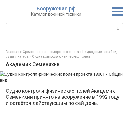
Перейти
Вооружение.рф
к
Каталог военной техники
контенту
Поиск:
Главная
»
Средства военно-морского флота
»
Надводные корабли,
суда и катера
»
Судна контроля физических полей
Академик Семенихин
Судно контроля физических полей Академик
Семенихин принято на вооружение в 1992 году
и остаётся действующим по сей день.