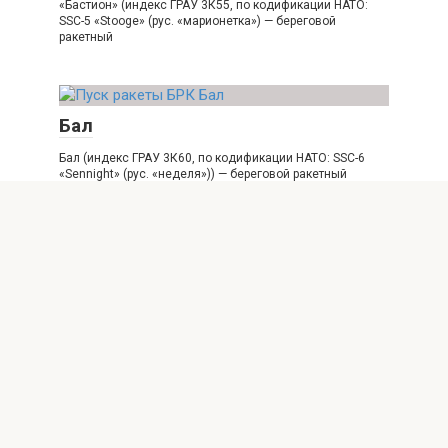
«Бастион» (индекс ГРАУ 3К55, по кодификации НАТО:
SSC-5 «Stooge» (рус. «марионетка») — береговой
ракетный
Бал
Бал (индекс ГРАУ 3К60, по кодификации НАТО: SSC-6
«Sennight» (рус. «неделя»)) — береговой ракетный
9К720 Искандер
«Искандер» (индекс комплекса — 9К720) — семейство
российских оперативно-тактических ракетных
комплексов (ОТРК): «Искандер», «Искандер-М»,