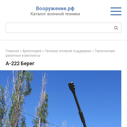
Перейти
Вооружение.рф
к
Каталог военной техники
контенту
Поиск:
Главная
»
Артиллерия
»
Техника огневой поддержки
»
Тактические
ракетные комплексы
А-222 Берег