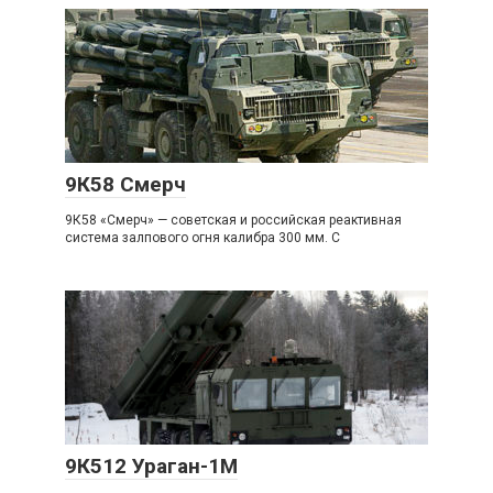
9К58 Смерч
9К58 «Смерч» — советская и российская реактивная
система залпового огня калибра 300 мм. С
9К512 Ураган-1М