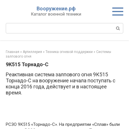
Перейти
Вооружение.рф
к
Каталог военной техники
контенту
Поиск:
Главная
»
Артиллерия
»
Техника огневой поддержки
»
Системы
залпового огня
9К515 Торнадо-С
Реактивная система залпового огня 9К515
Торнадо-С на вооружение начала поступать с
конца 2016 года, действует и в настоящее
время.
РСЗО 9К515 «Торнадо-C». На предприятии «Сплав» были