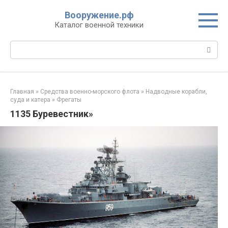
Перейти
Вооружение.рф
к
Каталог военной техники
контенту
Поиск:
Главная
»
Средства военно-морского флота
»
Надводные корабли,
суда и катера
»
Фрегаты
1135 Буревестник»