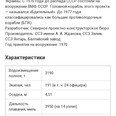
Украины. С 1970 года до распада СССР состояли на
вооружении ВМФ СССР. Головной корабль этого проекта
— назывался «Бдительный». До 1977 года
классифицировались как большие противолодочные
корабли (БПК).
Разработчик
: Северное проектно-конструкторское бюро
Производитель
: ССЗ имени А. А. Жданова, ССЗ Залив,
ССЗ Янтарь, Балтийский завод
Год принятия на вооружение
: 1970
Характеристики
Водоизмещение
3190
полное, т
Экипаж, чел
191 (в т. ч. 24 офицера)
Осадка, м
4,51
Дальность
3950 (на 14 узлах)
плавания, миль